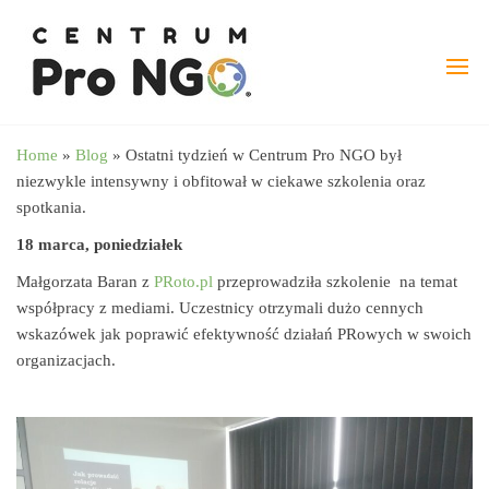
Przejdź
wspieramy
–
do
Fundacja
NGO
treści
Pro
angażując
NGO
biznes
Home
»
Blog
»
Ostatni tydzień w Centrum Pro NGO był
niezwykle intensywny i obfitował w ciekawe szkolenia oraz
spotkania.
18 marca, poniedziałek
Małgorzata Baran z
PRoto.pl
przeprowadziła szkolenie na temat
współpracy z mediami. Uczestnicy otrzymali dużo cennych
wskazówek jak poprawić efektywność działań PRowych w swoich
organizacjach.