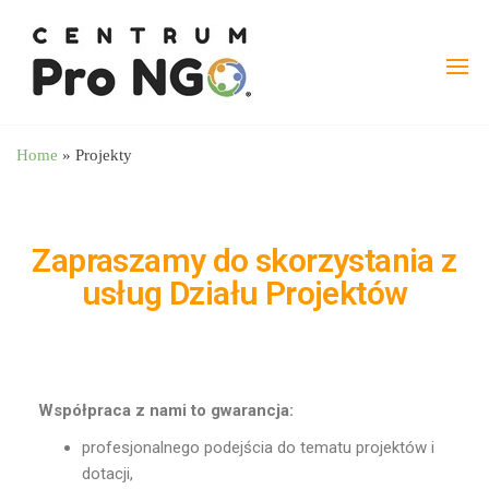
wspieramy
–
Fundacja
NGO
Pro
angażując
NGO
biznes
Home
»
Projekty
Zapraszamy do skorzystania z
usług Działu Projektów
Współpraca z nami to gwarancja:
profesjonalnego podejścia do tematu projektów i
dotacji,