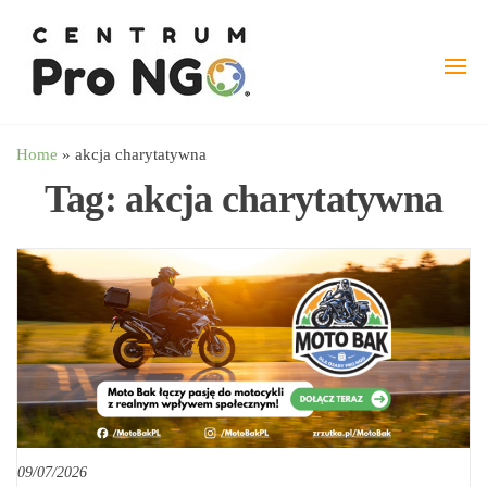
Przejdź
wspieramy
–
do
Fundacja
NGO
treści
Pro
angażując
NGO
biznes
Home
»
akcja charytatywna
Tag:
akcja charytatywna
09/07/2026