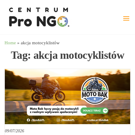
Przejdź
wspieramy
–
do
Fundacja
NGO
treści
Pro
angażując
NGO
biznes
Home
»
akcja motocyklistów
Tag:
akcja motocyklistów
09/07/2026