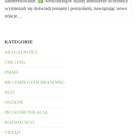
zainteresowanie.
NetworkingW luźnej atmosferze uczestnicy
wymieniali się doświadczeniami i pomysłami, nawiązując nowe
relacje…
KATEGORIE
AKTUALNOŚCI
CSR I ESG
FIRMA
HR I EMPLOYER BRANDING
NGO
OGÓLNE
PR I KOMUNIKACJA
ROZWÓJ NGO
URZĄD