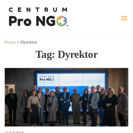
Przejdź
wspieramy
–
do
Fundacja
NGO
treści
Pro
angażując
NGO
biznes
Home
»
Dyrektor
Tag:
Dyrektor