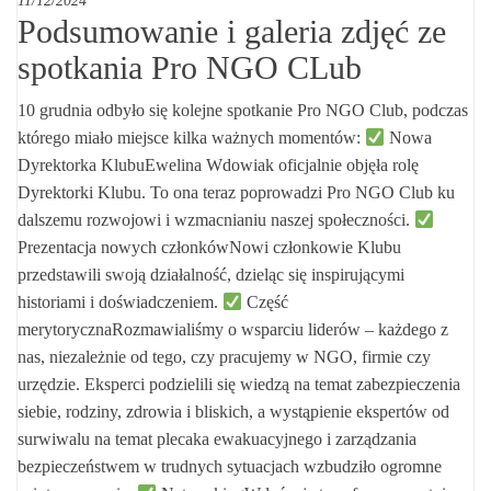
11/12/2024
Podsumowanie i galeria zdjęć ze
spotkania Pro NGO CLub
10 grudnia odbyło się kolejne spotkanie Pro NGO Club, podczas
którego miało miejsce kilka ważnych momentów:
Nowa
Dyrektorka KlubuEwelina Wdowiak oficjalnie objęła rolę
Dyrektorki Klubu. To ona teraz poprowadzi Pro NGO Club ku
dalszemu rozwojowi i wzmacnianiu naszej społeczności.
Prezentacja nowych członkówNowi członkowie Klubu
przedstawili swoją działalność, dzieląc się inspirującymi
historiami i doświadczeniem.
Część
merytorycznaRozmawialiśmy o wsparciu liderów – każdego z
nas, niezależnie od tego, czy pracujemy w NGO, firmie czy
urzędzie. Eksperci podzielili się wiedzą na temat zabezpieczenia
siebie, rodziny, zdrowia i bliskich, a wystąpienie ekspertów od
surwiwalu na temat plecaka ewakuacyjnego i zarządzania
bezpieczeństwem w trudnych sytuacjach wzbudziło ogromne