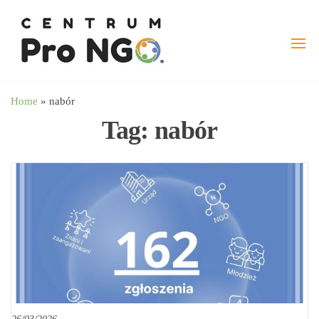
Przejdź
wspieramy
–
do
Fundacja
NGO
treści
Pro
angażując
NGO
biznes
Home
»
nabór
Tag:
nabór