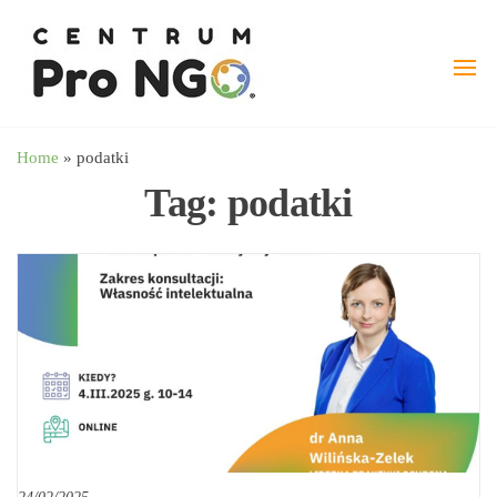
Przejdź
wspieramy
–
do
Fundacja
NGO
treści
Pro
angażując
NGO
biznes
Home
»
podatki
Tag:
podatki