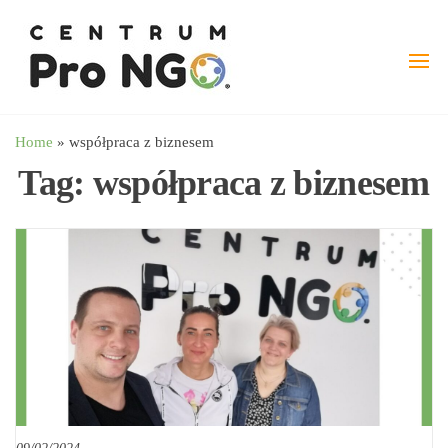
Przejdź
wspieramy
–
do
Fundacja
NGO
treści
Pro
angażując
NGO
biznes
Home
»
współpraca z biznesem
Tag:
współpraca z biznesem