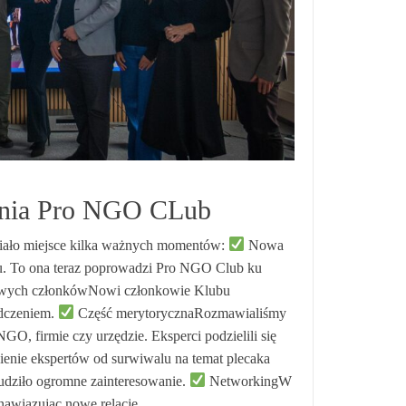
kania Pro NGO CLub
miało miejsce kilka ważnych momentów:
Nowa
bu. To ona teraz poprowadzi Pro NGO Club ku
owych członkówNowi członkowie Klubu
iadczeniem.
Część merytorycznaRozmawialiśmy
GO, firmie czy urzędzie. Eksperci podzielili się
ąpienie ekspertów od surwiwalu na temat plecaka
udziło ogromne zainteresowanie.
NetworkingW
, nawiązując nowe relacje…