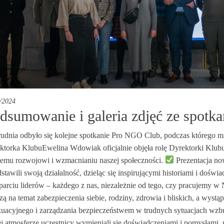
/2024
dsumowanie i galeria zdjęć ze spot
rudnia odbyło się kolejne spotkanie Pro NGO Club, podczas którego 
ktorka KlubuEwelina Wdowiak oficjalnie objęła rolę Dyrektorki Klu
zemu rozwojowi i wzmacnianiu naszej społeczności.
Prezentacja n
stawili swoją działalność, dzieląc się inspirującymi historiami i dośw
arciu liderów – każdego z nas, niezależnie od tego, czy pracujemy w N
ą na temat zabezpieczenia siebie, rodziny, zdrowia i bliskich, a wyst
uacyjnego i zarządzania bezpieczeństwem w trudnych sytuacjach wzb
ej atmosferze uczestnicy wymieniali się doświadczeniami i pomysłami