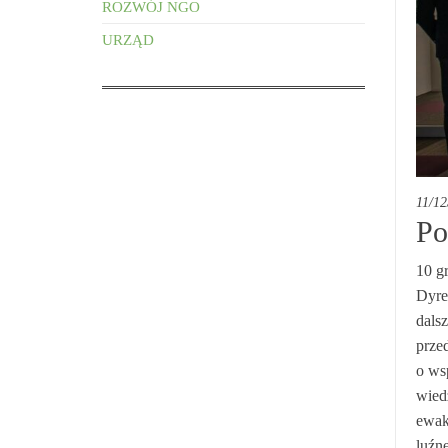
ROZWÓJ NGO
URZĄD
11/12
Po
10 g
Dyre
dals
przed
o wsp
wiedz
ewak
luźn