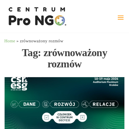
Przejdź
wspieramy
–
do
Fundacja
NGO
treści
Pro
angażując
NGO
biznes
Home
»
zrównoważony rozmów
Tag:
zrównoważony
rozmów