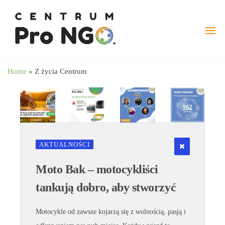
wspieramy
–
Fundacja
NGO
Pro
angażując
NGO
biznes
Home
»
Z życia Centrum
AKTUALNOŚCI
Moto Bak – motocykliści
tankują dobro, aby stworzyć
Motocykle od zawsze kojarzą się z wolnością, pasją i