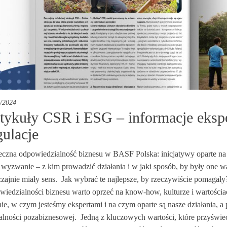
/2024
tykuły CSR i ESG – informacje eksper
gulacje
eczna odpowiedzialność biznesu w BASF Polska: inicjatywy oparte na
 wyzwanie – z kim prowadzić działania i w jaki sposób, by były one wa
zajnie miały sens. Jak wybrać te najlepsze, by rzeczywiście pomagały
wiedzialności biznesu warto oprzeć na know-how, kulturze i wartościa
nie, w czym jesteśmy ekspertami i na czym oparte są nasze działania,
łalności pozabiznesowej. Jedną z kluczowych wartości, które przyświ