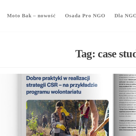
y
Moto Bak – nowość
Osada Pro NGO
Dla NG
Tag:
case stu