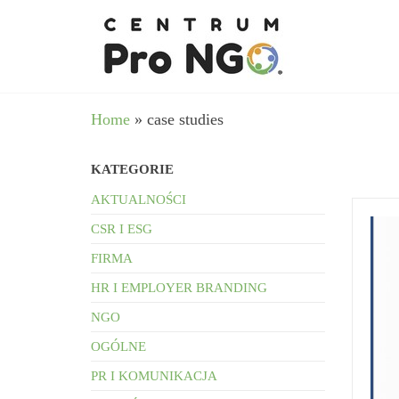
Przejdź
wspieram
–
do
Fundacja
NGO
Pro
treści
angażując
NGO
biznes
Home
»
case studies
KATEGORIE
AKTUALNOŚCI
CSR I ESG
FIRMA
HR I EMPLOYER BRANDING
NGO
OGÓLNE
PR I KOMUNIKACJA