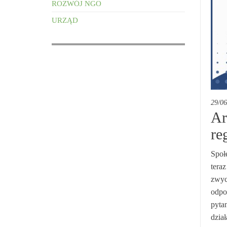
ROZWÓJ NGO
URZĄD
29/06
Ar
re
Społ
teraz
zwyc
odpo
pyta
dzia