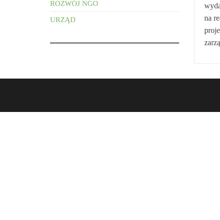
ROZWÓJ NGO
wydar
na re
URZĄD
proj
zarz