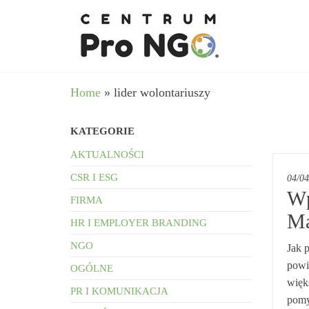
Przejdź
wspieram
–
do
Fundacja
NGO
Pro
treści
angażując
NGO
biznes
Home
»
lider wolontariuszy
KATEGORIE
AKTUALNOŚCI
CSR I ESG
04/04
Wp
FIRMA
Ma
HR I EMPLOYER BRANDING
NGO
Jak 
powi
OGÓLNE
więks
PR I KOMUNIKACJA
pomy