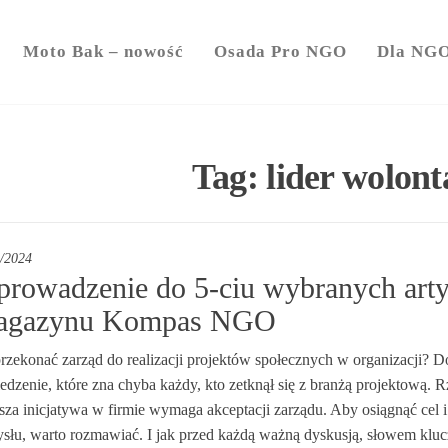
y
Moto Bak – nowość
Osada Pro NGO
Dla NG
Tag:
lider wolont
/2024
rowadzenie do 5-ciu wybranych art
gazynu Kompas NGO
przekonać zarząd do realizacji projektów społecznych w organizacji? D
edzenie, które zna chyba każdy, kto zetknął się z branżą projektową. 
za inicjatywa w firmie wymaga akceptacji zarządu. Aby osiągnąć cel i 
słu, warto rozmawiać. I jak przed każdą ważną dyskusją, słowem kluc