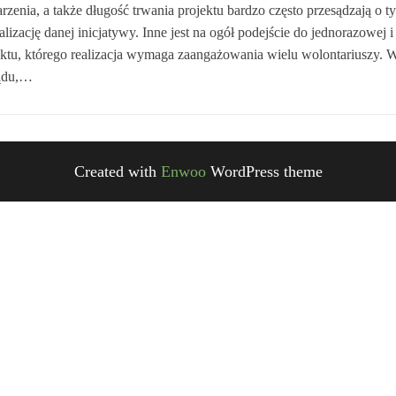
zenia, a także długość trwania projektu bardzo często przesądzają o t
alizację danej inicjatywy. Inne jest na ogół podejście do jednorazowej 
ektu, którego realizacja wymaga zaangażowania wielu wolontariuszy. W 
ądu,…
Created with
Enwoo
WordPress theme