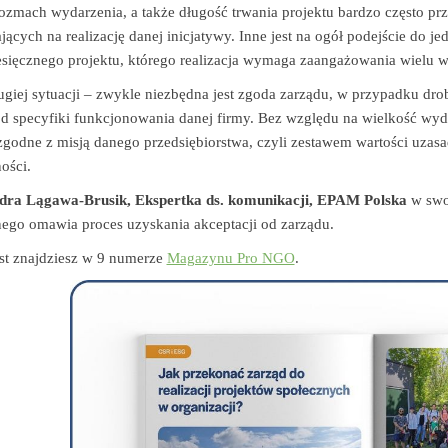
rozmach wydarzenia, a także długość trwania projektu bardzo często pr
jących na realizację danej inicjatywy. Inne jest na ogół podejście do je
sięcznego projektu, którego realizacja wymaga zaangażowania wielu w
ugiej sytuacji – zwykle niezbędna jest zgoda zarządu, w przypadku dro
d specyfiki funkcjonowania danej firmy. Bez względu na wielkość wyd
godne z misją danego przedsiębiorstwa, czyli zestawem wartości uzasad
ości.
dra Lągawa-Brusik, Ekspertka ds. komunikacji, EPAM Polska
w swoi
ego omawia proces uzyskania akceptacji od zarządu.
st znajdziesz w 9 numerze
Magazynu Pro NGO
.