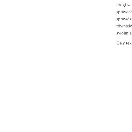
drogi w 
sprawied
sprawdz
równości
swoim a
Cały tek