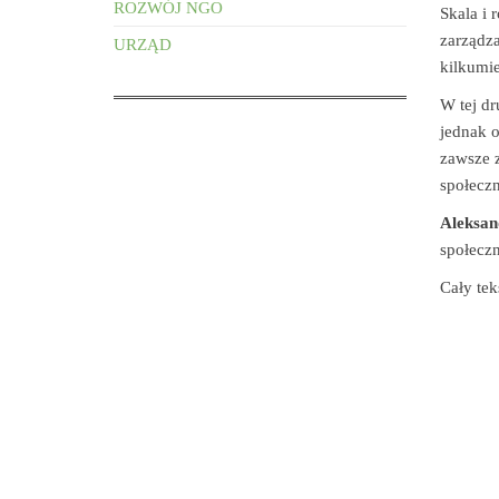
ROZWÓJ NGO
Skala i 
zarządza
URZĄD
kilkumie
W tej dr
jednak o
zawsze z
społeczn
Aleksan
społeczn
Cały tek