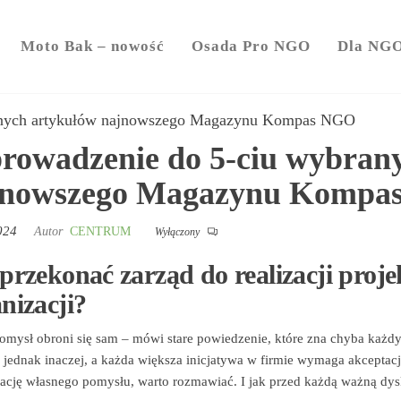
y
Moto Bak – nowość
Osada Pro NGO
Dla NG
anych artykułów najnowszego Magazynu Kompas NGO
owadzenie do 5-ciu wybran
jnowszego Magazynu Kompa
024
Autor
CENTRUM
Wyłączony
przekonać zarząd do realizacji proj
nizacji?
mysł obroni się sam – mówi stare powiedzenie, które zna chyba każdy,
jednak inaczej, a każda większa inicjatywa w firmie wymaga akceptacji
zację własnego pomysłu, warto rozmawiać. I jak przed każdą ważną dys