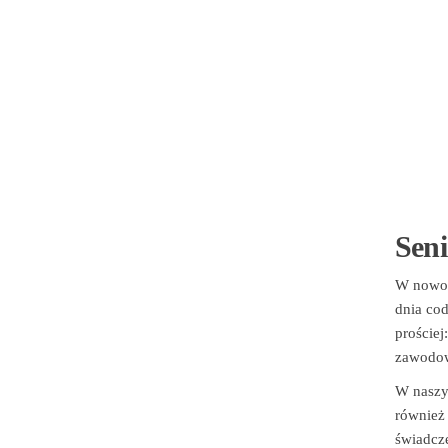
Seni
W nowoc
dnia cod
prościej
zawodowe
W naszy
również 
świadcze