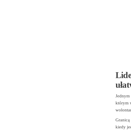
Lide
ułat
Jednym z
którym w
wolontar
Granicą 
kiedy je