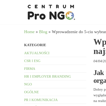
Przejdź
wspieram
–
do
Fundacja
NGO
Pro
treści
angażując
NGO
biznes
Home
»
Blog
»
Wprowadzenie do 5-ciu wybr
Wpr
KATEGORIE
na
AKTUALNOŚCI
CSR I ESG
04/04/2
FIRMA
Jak 
HR I EMPLOYER BRANDING
orga
NGO
Dobry po
OGÓLNE
wygląda 
PR I KOMUNIKACJA
na reali