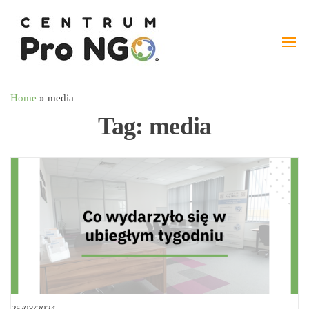
Przejdź
wspieramy
–
do
Fundacja
NGO
treści
Pro
angażując
NGO
biznes
Home
»
media
Tag:
media