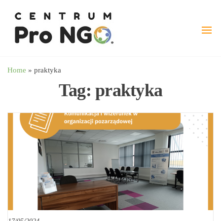
Przejdź
wspieramy
–
do
Fundacja
NGO
treści
Pro
angażując
NGO
biznes
Home
»
praktyka
Tag:
praktyka