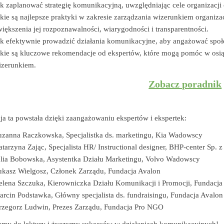
k zaplanować strategię komunikacyjną, uwzględniając cele organizacji
kie są najlepsze praktyki w zakresie zarządzania wizerunkiem organizac
iększenia jej rozpoznawalności, wiarygodności i transparentności.
k efektywnie prowadzić działania komunikacyjne, aby angażować społec
kie są kluczowe rekomendacje od ekspertów, które mogą pomóc w osiąg
izerunkiem.
Zobacz poradnik
ja ta powstała dzięki zaangażowaniu ekspertów i ekspertek:
uzanna Raczkowska, Specjalistka ds. marketingu, Kia Wadowscy
tarzyna Zając, Specjalista HR/ Instructional designer, BHP-center Sp. z 
ulia Bobowska, Asystentka Działu Marketingu, Volvo Wadowscy
ukasz Wielgosz, Członek Zarządu, Fundacja Avalon
lena Szczuka, Kierowniczka Działu Komunikacji i Promocji, Fundacja
rcin Podstawka, Główny specjalista ds. fundraisingu, Fundacja Avalon
rzegorz Ludwin, Prezes Zarządu, Fundacja Pro NGO