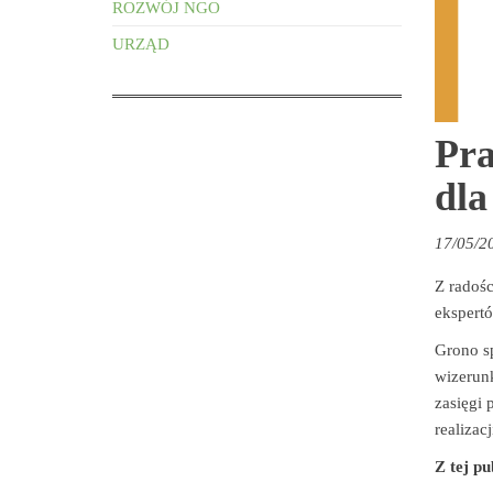
ROZWÓJ NGO
URZĄD
Pra
dl
17/05/2
Z radośc
ekspert
Grono sp
wizerunk
zasięgi
realizac
Z tej pu