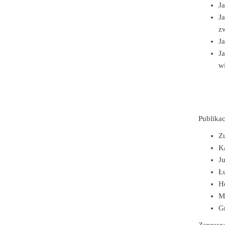
Ja
Ja
zw
Ja
Ja
w
Publikac
Z
Ka
J
Ł
He
Ma
G