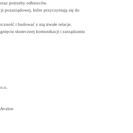
 oraz potrzeby odbiorców.
ji pozarządowej, które przyczyniają się do
zność i budować z nią trwałe relacje.
nięciu skutecznej komunikacji i zarządzaniu
o.o.
 Avalon