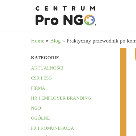
Przejdź
wspieram
–
do
Fundacja
NGO
Pro
treści
angażując
NGO
biznes
Home
»
Blog
»
Praktyczny przewodnik po kom
KATEGORIE
AKTUALNOŚCI
CSR I ESG
FIRMA
HR I EMPLOYER BRANDING
NGO
OGÓLNE
PR I KOMUNIKACJA