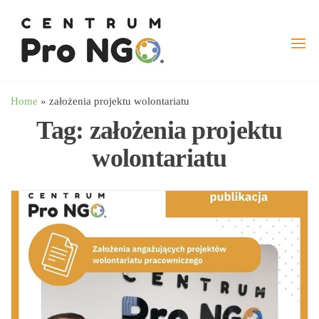
Przejdź
wspieramy
–
do
Fundacja
NGO
treści
Pro
angażując
NGO
biznes
Home
»
założenia projektu wolontariatu
Tag:
założenia projektu
wolontariatu